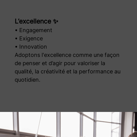
L’excellence ✨
• Engagement
• Exigence
• Innovation
Adoptons l'excellence comme une façon
de penser et d’agir pour valoriser la
qualité, la créativité et la performance au
quotidien.