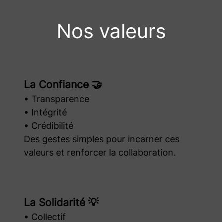
Nos valeurs
La Confiance 🤝
• Transparence
• Intégrité
• Crédibilité
Des gestes simples pour incarner ces
valeurs et renforcer la collaboration.
La Solidarité 💡
• Collectif